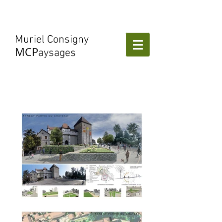
Muriel Consigny
MCP
aysages