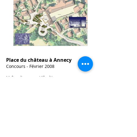
Place du château à Annecy
Concours - Février 2008
Maître d’ouvrage : Ville d'Annecy
Maîtrise d'oeuvre : Coulon Leblanc et associés
paysagistes - Eclairagiste Franck Franjou BET
H. Béraud Ingénierie
Annecy / Haute Savoie
Budget / 1.2 M€
Surface / 4000 m2