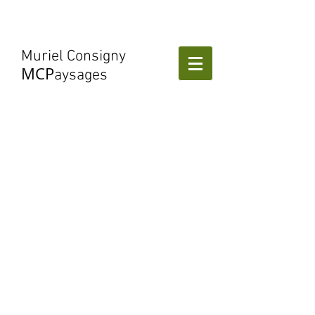
Muriel Consigny
MCP
aysages